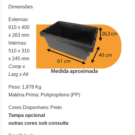
Dimensões
Externas:
610 x 400
x 263 mm
Internas:
510 x 310
x 245 mm
Comp x
Larg x Alt
Peso: 1,878 Kg
Matéria Prima: Polipropileno (PP)
Cores Disponíveis: Preto
Tampa opcional
outras cores sob consulta