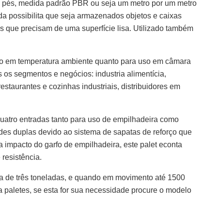
m 9 pés, medida padrão PBR ou seja um metro por um metro
ada possibilita que seja armazenados objetos e caixas
as que precisam de uma superfície lisa. Utilizado também
uso em temperatura ambiente quanto para uso em câmara
s os segmentos e negócios: industria alimentícia,
estaurantes e cozinhas industriais, distribuidores em
 quatro entradas tanto para uso de empilhadeira como
des duplas devido ao sistema de sapatas de reforço que
ra impacto do garfo de empilhadeira, este palet econta
resistência.
 de três toneladas, e quando em movimento até 1500
a paletes, se esta for sua necessidade procure o modelo